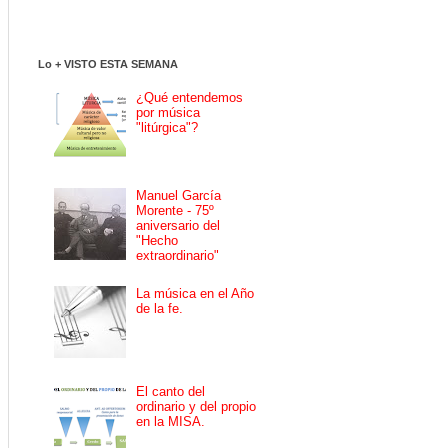
Lo + VISTO ESTA SEMANA
¿Qué entendemos
por música
"litúrgica"?
Manuel García
Morente - 75º
aniversario del
"Hecho
extraordinario"
La música en el Año
de la fe.
El canto del
ordinario y del propio
en la MISA.