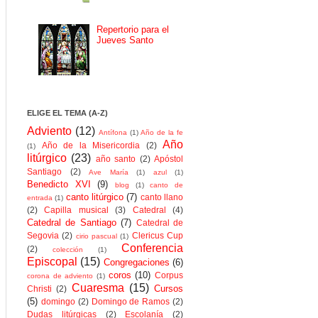
Repertorio para el
Jueves Santo
ELIGE EL TEMA (A-Z)
Adviento
(12)
Antífona
(1)
Año de la fe
Año
Año de la Misericordia
(2)
(1)
litúrgico
(23)
año santo
(2)
Apóstol
Santiago
(2)
Ave María
(1)
azul
(1)
Benedicto XVI
(9)
blog
(1)
canto de
canto litúrgico
(7)
canto llano
entrada
(1)
(2)
Capilla musical
(3)
Catedral
(4)
Catedral de Santiago
(7)
Catedral de
Segovia
(2)
Clericus Cup
cirio pascual
(1)
Conferencia
(2)
colección
(1)
Episcopal
(15)
Congregaciones
(6)
coros
(10)
Corpus
corona de adviento
(1)
Cuaresma
(15)
Cursos
Christi
(2)
(5)
domingo
(2)
Domingo de Ramos
(2)
Dudas litúrgicas
(2)
Escolanía
(2)