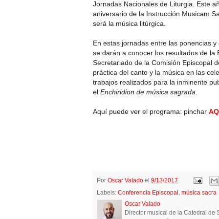
Jornadas Nacionales de Liturgia. Este a
aniversario de la Instrucción Musicam S
será la música litúrgica.
En estas jornadas entre las ponencias 
se darán a conocer los resultados de la 
Secretariado de la Comisión Episcopal de
práctica del canto y la música en las cel
trabajos realizados para la inminente pu
el
Enchiridion de música sagrada
.
Aquí puede ver el programa: pinchar
AQ
Por
Oscar Valado
el
9/13/2017
Labels:
Conferencia Episcopal
,
música sacra
Oscar Valado
Director musical de la Catedral d