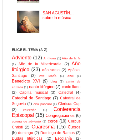
SAN AGUSTÍN...
sobre la música.
ELIGE EL TEMA (A-Z)
Adviento
(12)
Antífona
(1)
Año de la fe
Año
Año de la Misericordia
(2)
(1)
litúrgico
(23)
año santo
(2)
Apóstol
Santiago
(2)
Ave María
(1)
azul
(1)
Benedicto XVI
(9)
blog
(1)
canto de
canto litúrgico
(7)
canto llano
entrada
(1)
(2)
Capilla musical
(3)
Catedral
(4)
Catedral de Santiago
(7)
Catedral de
Segovia
(2)
Clericus Cup
cirio pascual
(1)
Conferencia
(2)
colección
(1)
Episcopal
(15)
Congregaciones
(6)
coros
(10)
Corpus
corona de adviento
(1)
Cuaresma
(15)
Cursos
Christi
(2)
(5)
domingo
(2)
Domingo de Ramos
(2)
Dudas litúrgicas
(2)
Escolanía
(2)