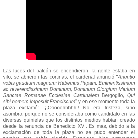
Las luces del balcón se encendieron, la gente estaba en
vilo, se abrieron las cortinas, el cardenal anunció "
Anuntio
vobis gaudium magnum; Habemus Papam: Eminentissimum
ac reverendissimum Dominum, Dominum
Giorgium Marium
Sanctae Romanae Ecclesiae Cardinalem
Bergoglio,
Qui
sibi nomem imposuit Franciscum
" y en ese momento toda la
plaza exclamó: ¡¡¡Ooooohhhhh!! No era tristeza, sino
asombro, porque no se consideraba como candidato en las
diversas quinielas que los distintos medios habían creado
desde la renuncia de Benedicto XVI. Es más, debido a la
exclamación de toda la plaza no se pudo entender el