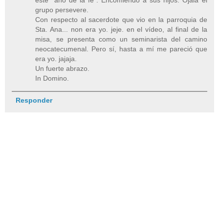
este "año de la fe". Encomiendo a sus hijos. Ojalá el
grupo persevere.
Con respecto al sacerdote que vio en la parroquia de
Sta. Ana... non era yo. jeje. en el vídeo, al final de la
misa, se presenta como un seminarista del camino
neocatecumenal. Pero sí, hasta a mí me pareció que
era yo. jajaja.
Un fuerte abrazo.
In Domino.
Responder