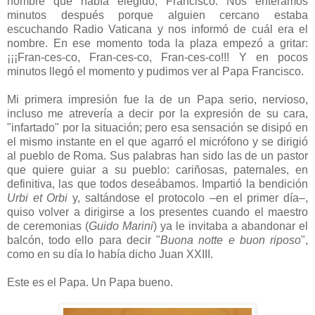
nombre que había elegido, Francisco. Nos enteramos
minutos después porque alguien cercano estaba
escuchando Radio Vaticana y nos informó de cuál era el
nombre. En ese momento toda la plaza empezó a gritar:
¡¡¡Fran-ces-co, Fran-ces-co, Fran-ces-co!!! Y en pocos
minutos llegó el momento y pudimos ver al Papa Francisco.
Mi primera impresión fue la de un Papa serio, nervioso,
incluso me atrevería a decir por la expresión de su cara,
"infartado" por la situación; pero esa sensación se disipó en
el mismo instante en el que agarró el micrófono y se dirigió
al pueblo de Roma. Sus palabras han sido las de un pastor
que quiere guiar a su pueblo: cariñosas, paternales, en
definitiva, las que todos deseábamos. Impartió la bendición
Urbi et Orbi
y, saltándose el protocolo –en el primer día–,
quiso volver a dirigirse a los presentes cuando el maestro
de ceremonias (
Guido Marini
) ya le invitaba a abandonar el
balcón, todo ello para decir "
Buona notte e buon riposo
",
como en su día lo había dicho Juan XXIII.
Este es el Papa. Un Papa bueno.