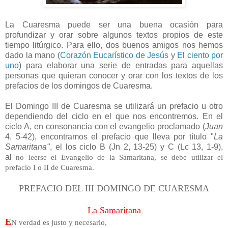
La Cuaresma puede ser una buena ocasión para
profundizar y orar sobre algunos textos propios de este
tiempo litúrgico. Para ello, dos buenos amigos nos hemos
dado la mano (
Corazón Eucarístico de Jesús
y
El ciento por
uno
) para elaborar una serie de entradas para aquellas
personas que quieran conocer y orar con los textos de los
prefacios de los domingos de Cuaresma.
El Domingo III de Cuaresma se utilizará un prefacio u otro
dependiendo del ciclo en el que nos encontremos. En el
ciclo A, en consonancia con
el evangelio proclamado (
Juan
4, 5-42), encontramos el prefacio que
lleva por
título "
La
Samaritana"
, el los ciclo B (Jn 2, 13-25) y C (Lc 13, 1-9),
al
no leerse el Evangelio de la Samaritana, se debe utilizar el
prefacio I
o
II
de Cuaresma.
PREFACIO DEL III DOMINGO DE CUARESMA
La Samaritana
E
N verdad es justo y necesario,